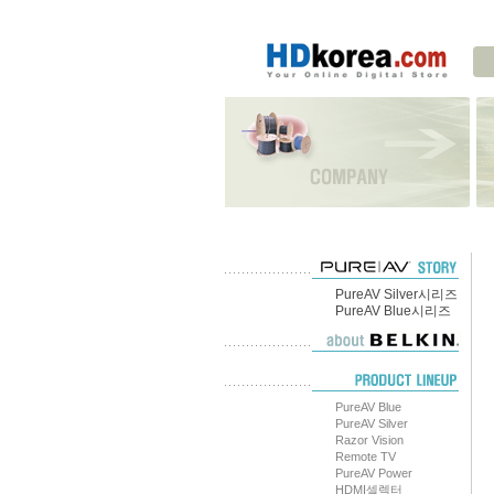
PureAV Silver시리즈
PureAV Blue시리즈
PureAV Blue
PureAV Silver
Razor Vision
Remote TV
PureAV Power
HDMI셀렉터