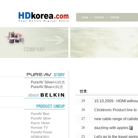
PureAV Silver시리즈
PureAV Blue시리즈
번호
15.10.2009 - HDMI without 
29
Clicktronic Product line t
28
PureAV Blue
PureAV Silver
new cable range of cabston
27
Razor Vision
Remote TV
dazzling with apples
26
PureAV Power
Let's go to the travel sprin
HDMI셀렉터
25